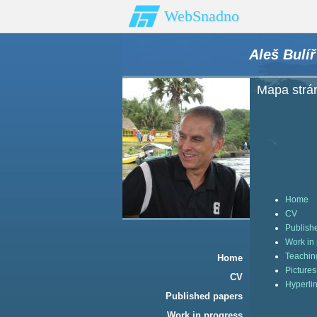
WebSnadno
Aleš Bulíř
Mapa strá
Home
CV
Publish
Work in
Teachin
Home
Pictures
CV
Hyperli
Published papers
Work in progress