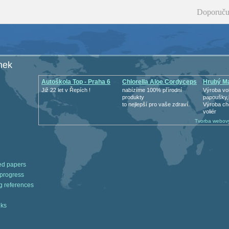
Doporuču
nek
Autoškola Top - Praha 6
Chlorella Aloe Cordyceps
Hrubý Ma
Již 22 let v Řepích !
nabízíme 100% přírodní
Výroba vol
produkty
papoušky,
to nejlepší pro vaše zdraví.
Výroba ch
voliér
Tvorba webový
ed papers
 progress
g references
nks