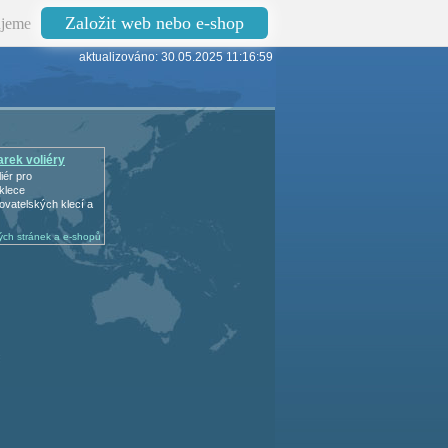
Založit web nebo e-shop
jeme
aktualizováno: 30.05.2025 11:16:59
rek voliéry
iér pro
klece
ovatelských klecí a
ch stránek a e-shopů